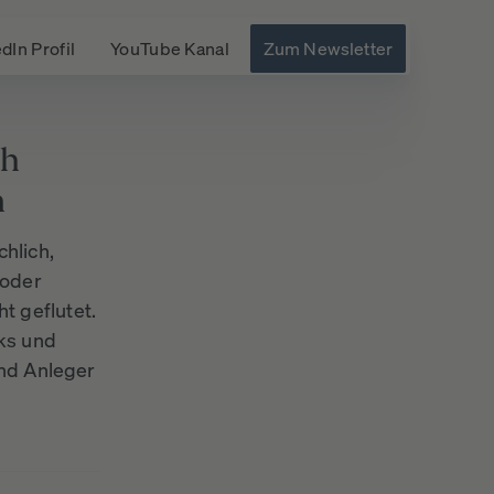
dIn Profil
YouTube Kanal
Zum Newsletter
ch
n
chlich,
 oder
t geflutet.
cks und
ind Anleger