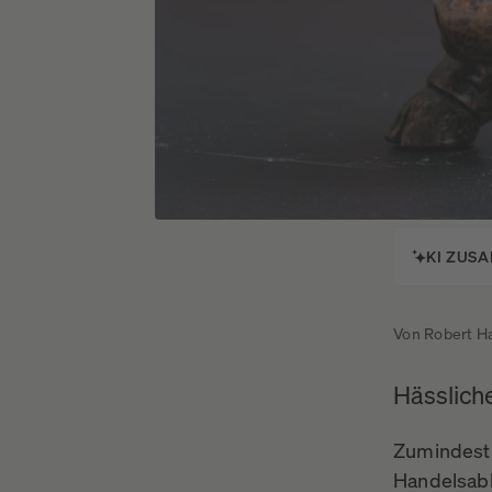
Börsenbulle
KI ZUS
Von Robert H
Hässlich
Zumindest 
Handelsabk