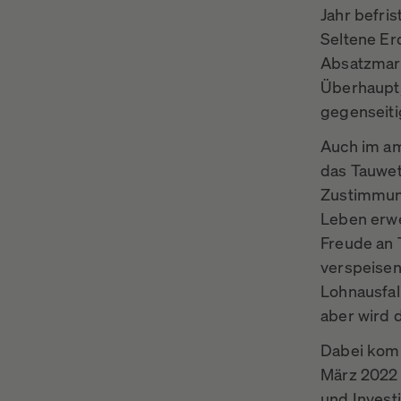
Jahr befri
Seltene Er
Absatzmark
Überhaupt,
gegenseitig
Auch im am
das Tauwet
Zustimmung
Leben erwe
Freude an 
verspeisen
Lohnausfall
aber wird 
Dabei komm
März 2022 
und Investi