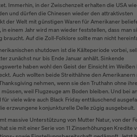
stet. Immerhin, in der Zwischenzeit erhalten die USA wi
den und dürfen die Chinesen wieder den attraktivsten
t der Welt mit günstigen Waren für Amerikaner belief
 in einem Jahr wird man wieder feststellen, dass man s
 braucht. Auf die Zoll-Folklore sollte man nicht hereinf
erikanischen shutdown ist die Kälteperiode vorbei, se
ter zunächst nur bis Ende Januar anhält. Sinkende
swerte haben wohl den Geist der Einsicht im Weißen
ckt. Auch wollten beide Streithähne den Amerikanern n
Thanksgiving nehmen, wenn sie den Truthahn ohne ihr
 müssen, weil Flugzeuge am Boden bleiben. Und bei 
 für viele wäre auch Black Friday enttäuschend ausgefal
die erzwungene konjunkturelle Delle zügig ausgebeult.
t massive Unterstützung von Mutter Natur, von der F
hat sie mit einer Serie von 11 Zinserhöhungen Kredite 
tions- sowie Einstellungsbereitschaft gedämpft. Jetzt h