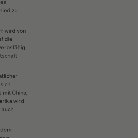
des
hied zu
f wird von
f die
werbsfähig
tschaft
tlicher
 sich
 mit China,
erika wird
, auch
h dem
 den