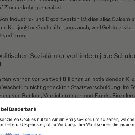
uf Zinsumkehr geschaltet.
von Industrie- und Exportwerten ist dies alles Balsam a
e Konjunktur-Seele, übrigens auch, weil Geldmarktzi
ät verlieren.
olitischen Sozialämter verhindern jede Schul
t
rten warnen vor weltweit Billionen an notleidenden Kr
h Wachstum nicht gedeckten Staatsverschuldung. Im F
zung von Banken, Versicherungen und Fonds. Einzelne
ne Welle der Verwüstung wie bei der Finanzkrise 2008 
den die großen Notenbanken die Finanzwelt, die an de
mals herunterschubsen. Es wäre der finale Systemcrash.
l wird die Geldpolitik massiv eingreifen, den mangelnd