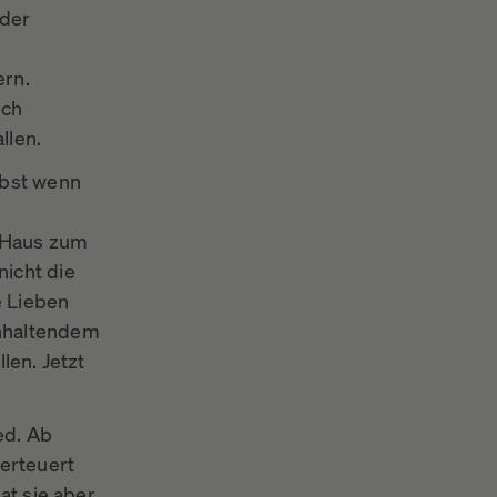
eder
ern.
ich
allen.
lbst wenn
 Haus zum
icht die
e Lieben
anhaltendem
len. Jetzt
ed. Ab
verteuert
at sie aber