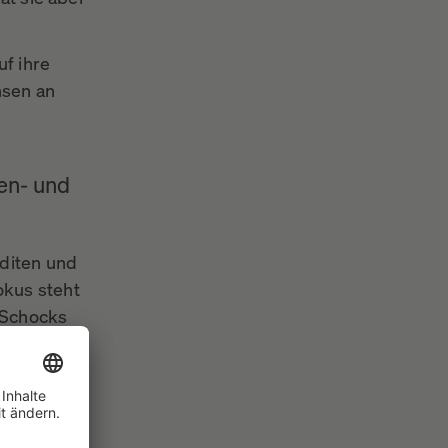
uf ihre
nsen an
den- und
editen und
okus steht
 Schocks
auslösen.
r Klippe
 Im
en Absatz