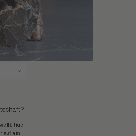
tschaft?
ielfältige
 auf ein