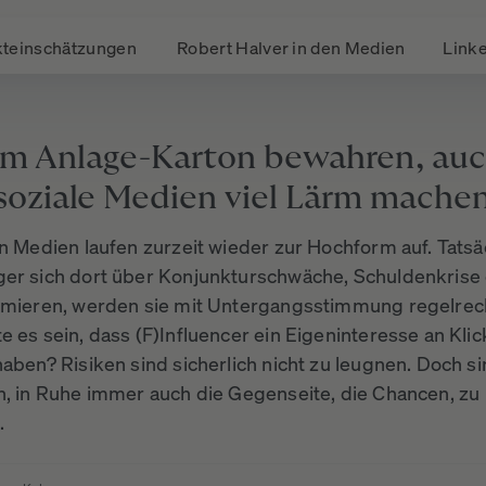
teinschätzungen
Robert Halver in den Medien
Linke
im Anlage-Karton bewahren, au
soziale Medien viel Lärm mache
n Medien laufen zurzeit wieder zur Hochform auf. Tatsä
er sich dort über Konjunkturschwäche, Schuldenkrise
rmieren, werden sie mit Untergangsstimmung regelrech
 es sein, dass (F)Influencer ein Eigeninteresse an Kli
haben? Risiken sind sicherlich nicht zu leugnen. Doch s
n, in Ruhe immer auch die Gegenseite, die Chancen, zu
.