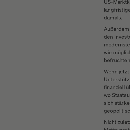
US-Marktka
langfristi
damals.
Außerdem i
den Invest
modernste 
wie möglic
befruchten
Wenn jetzt
Unterstützu
finanziell
wo Staatsu
sich stärke
geopolitis
Nicht zule
Motto gest