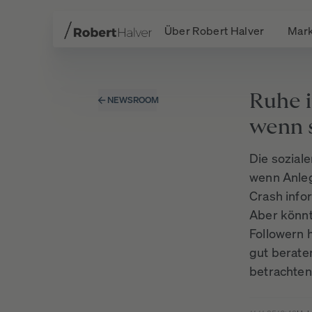
Über Robert Halver
Mark
Navigation
Inhalt
Fußzeile
Ruhe 
NEWSROOM
wenn 
Die soziale
wenn Anleg
Crash info
Aber könnte
Followern 
gut berate
betrachten