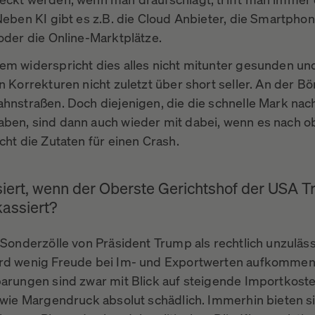
Neben KI gibt es z.B. die Cloud Anbieter, die Smartpho
 oder die Online-Marktplätze.
em widerspricht dies alles nicht mitunter gesunden un
n Korrekturen nicht zuletzt über short seller. An der Bö
ahnstraßen. Doch diejenigen, die die schnelle Mark nac
ben, sind dann auch wieder mit dabei, wenn es nach o
cht die Zutaten für einen Crash.
iert, wenn der Oberste Gerichtshof der USA 
kassiert?
 Sonderzölle von Präsident Trump als rechtlich unzuläss
rd wenig Freude bei Im- und Exportwerten aufkommen
barungen sind zwar mit Blick auf steigende Importkost
sowie Margendruck absolut schädlich. Immerhin bieten s