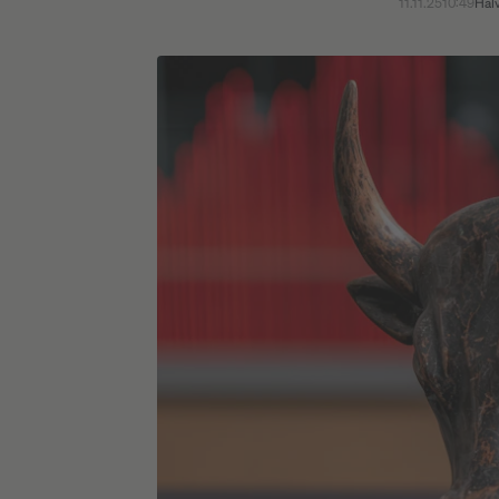
11.11.25
10:49
Hal