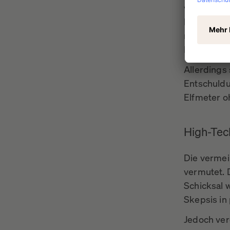
von Schuld
Idealfall l
nur halbhe
Preissteig
Allerdings
Entschuldu
Elfmeter o
High-Tech
Die vermei
vermutet. 
Schicksal 
Skepsis in 
Jedoch vere