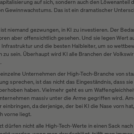
pitalisierung auf sich, sondern auch den Löwenanteil 
gen Gewinnwachstums. Das ist ein dramatischer Untersc
st niemand gezwungen, in KI zu investieren. Der Bedar
oren aber offensichtlich gesehen. Und sie legen Wert au
Infrastruktur und die besten Halbleiter, um so wettbe
h zu sein. Überhaupt wird KI alle Branchen der Volkswir
.
 einzelne Unternehmen der High-Tech-Branche von staa
ng sprechen, ist das nicht das Eingeständnis, dass sie
 überhoben haben. Vielmehr geht es um Waffengleichheit
nternehmen massiv unter die Arme gegriffen wird. Am
r einbringen, da derjenige, der bei KI die Nase vorn hat
ch vorne liegt.
tzt dürfen nicht alle High-Tech-Werte in einen Sack nac
eckt werden, wenn man draufschlägt, trifft man immer