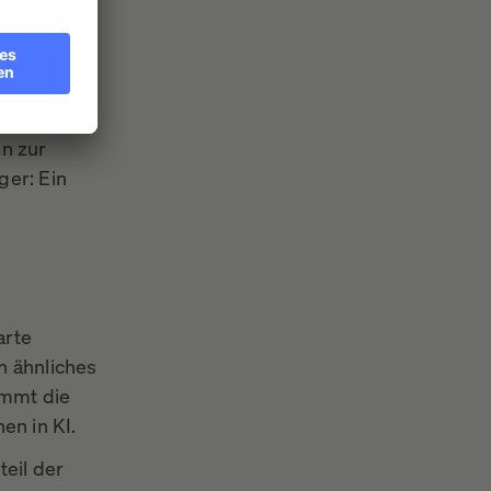
zügeln. Im
atsächlich
t über die
en zur
ger: Ein
arte
n ähnliches
ommt die
en in KI.
teil der