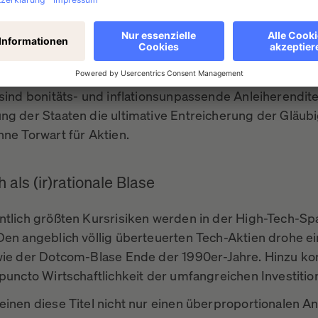
titeln ins eigene Buch nehmen und deren Kreditzinsen 
iegen sie dann unterhalb der Inflation, die geldpolitisch t
rzig bekämpft wird. Denn dann zahlt sich der Zinsdiens
erung von selbst.
 sind bonitäts- und inflationsunpassende Anleiherendit
ng der Staaten die ultimative Entreicherung der Gläubi
hne Torwart für Aktien.
 als (ir)rationale Blase
ntlich größten Kursrisiken werden in der High-Tech-Sp
Den angeblich völlig überteuerten Tech-Aktien drohe ei
wie der Dotcom-Blase Ende der 1990er-Jahre. Hinzu k
puncto Wirtschaftlichkeit der umfangreichen Investition
inen diese Titel nicht nur einen überproportionalen An