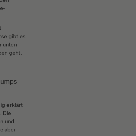
ne-
d
rse gibt es
h unten
ben geht.
Trumps
ig erklärt
. Die
en und
ie aber