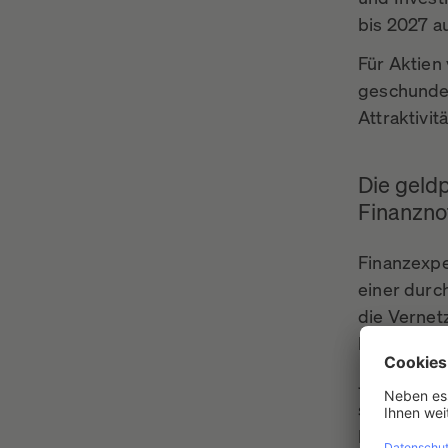
bis 2027 a
Für Aktien 
geschunden
Attraktivit
Die geldp
Finanzno
Finanzexpe
einer durc
die Vernet
könnten ei
Jedoch wer
steht, nie
Bedarfsfal