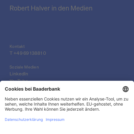
Robert Halver in den Medien
Kontakt
T +49 69 13881 0
Soziale Medien
LinkedIn
YouTube
© 2026 Baader Bank AG