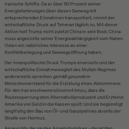
iranische Schiffe. Da er über 90 Prozent seiner
Energielieferungen über diesen Seeweg mit
entsprechenden Einnahmen transportiert, nimmt der
wirtschaftliche Druck auf Teheran täglich zu. Mit dieser
Aktion holt Trump nicht zuletzt China in sein Boot. China
muss angesichts seiner Energieabhängigkeit vom Nahen
Osten ein natürliches Interesse an einer
Konfliktbeilegung und Seewegsöffnung haben.
Der innenpolitische Druck Trumps einerseits und der
wirtschaftliche Einnahmewegfall des Mullah-Regimes
andererseits sprechen gemäß gesundem
Menschenverstand für die Erzielung eines Abkommens.
Für den Iran erschwerend kommt hinzu, dass die
Routensperrung dem Alternativölproduzent und Erzfeind
Amerika viel Geld in die Kassen spült: Und sie begünstigt
langfristig den Bau von Öl- und Gaspipelines abseits der
Straße von Hormuz.
Angesichts der akuten Angebotsrisiken - die letzten