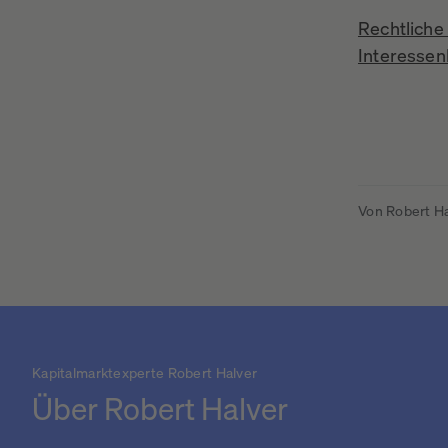
Rechtliche
Interessen
Von Robert H
Kapitalmarktexperte Robert Halver
Über Robert Halver