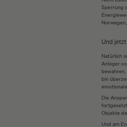
Sperrung d
Energieweg
Norwegen,
Und jetzt
Natürlich i
Anleger so
bewahren. 
bin überzeu
emotionale
Die Ansparp
fortgesetz
Objekte de
Und am End