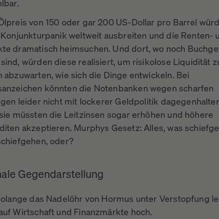
lbar.
Ölpreis von 150 oder gar 200 US-Dollar pro Barrel würd
h Konjunkturpanik weltweit ausbreiten und die Renten- 
te dramatisch heimsuchen. Und dort, wo noch Buchg
ind, würden diese realisiert, um risikolose Liquidität z
h abzuwarten, wie sich die Dinge entwickeln. Bei
sanzeichen könnten die Notenbanken wegen scharfen
gen leider nicht mit lockerer Geldpolitik dagegenhalte
 sie müssten die Leitzinsen sogar erhöhen und höhere
diten akzeptieren. Murphys Gesetz: Alles, was schiefg
schiefgehen, oder?
onale Gegendarstellung
 solange das Nadelöhr von Hormus unter Verstopfung lei
auf Wirtschaft und Finanzmärkte hoch.