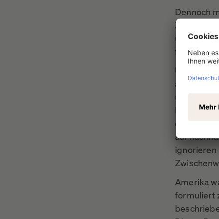
Dennoch m
Zunächst v
unendliche
früher ode
Überhaupt 
allem, wen
unmittelba
Ebenso hab
der drivin
auf nachha
ignorieren
Zwischenwa
Amerika wa
formuliert 
beschriebe