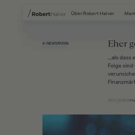
Über Robert Halver
Mark
Navigation
Inhalt
Fußzeile
Eher g
NEWSROOM
...als dass
Folge sind 
verunsiche
Finanzmärk
10.03.26
09:39
Ha