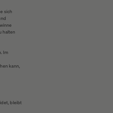
e sich
und
ewinne
u halten
n. Im
ehen kann,
det, bleibt