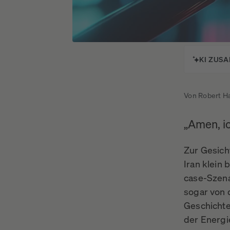
Kurse unter der 
KI ZUS
Von Robert H
„Amen, ic
Zur Gesich
Iran klein
case-Szena
sogar von 
Geschichte
der Energi