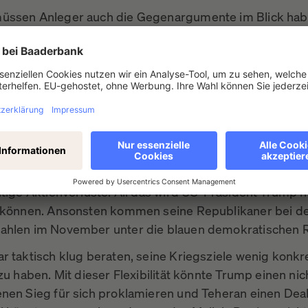
üssen Anleger auch die Gegenargumente im Blick hab
erfügen weder die USA, noch Israel, noch der Iran über
n Nachschub an Waffen. Mangels Masse muss die Krie
r später eingeschränkt werden.
ist die US-Bevölkerung mehrheitlich gegen den Iran-Kr
n es um den Einsatz von Bodentruppen geht. Und den 
ren iranischen Atombombe lässt sie sich auch nicht auf
en die Amerikaner weder Lust auf steigende Benzinpr
g season, noch auf energieseitige Inflationsbeschleunig
ltige Aktienverluste. All das wird US-Präsident Trump n
 können. Ansonsten kommen seine Republikaner bei d
hlen im November unter die blauen demokratischen R
r taktisch klug beraten, seine Kriegsziele wenig konkr
zu haben. Mit dieser Flexibilität könnte Trump einen nic
nen Sieg für sich proklamieren und Teheran einen Deal