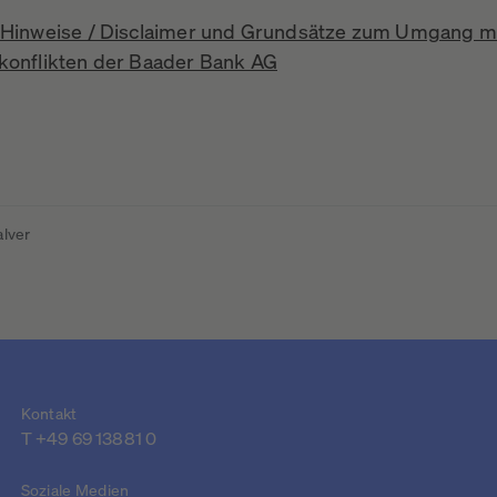
 Hinweise / Disclaimer und Grundsätze zum Umgang m
konflikten der Baader Bank AG
alver
Kontakt
T +49 69 13881 0
Soziale Medien