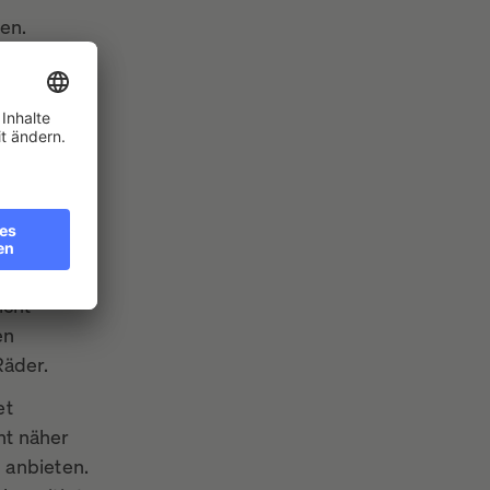
en.
gsführung
ieg, vor
Bären einer
binden.
eise vor
ung, noch
icht
en
äder.
et
ht näher
 anbieten.