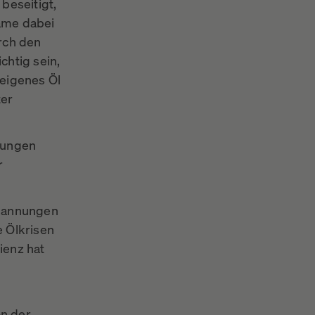
beseitigt,
käme dabei
rch den
chtig sein,
 eigenes Öl
ter
erungen
r
spannungen
e Ölkrisen
ienz hat
on der