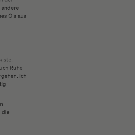
h andere
nes Öls aus
kiste.
auch Ruhe
rgehen. Ich
tig
en
 die