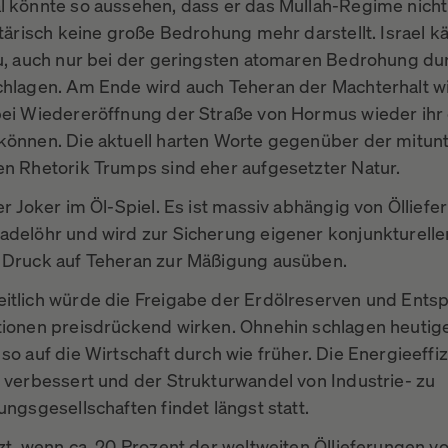
l könnte so aussehen, dass er das Mullah-Regime nicht 
litärisch keine große Bedrohung mehr darstellt. Israel 
zu, auch nur bei der geringsten atomaren Bedrohung du
chlagen. Am Ende wird auch Teheran der Machterhalt wi
bei Wiedereröffnung der Straße von Hormus wieder ihr
können. Die aktuell harten Worte gegenüber der mitun
en Rhetorik Trumps sind eher aufgesetzter Natur.
er Joker im Öl-Spiel. Es ist massiv abhängig von Öllief
adelöhr und wird zur Sicherung eigener konjunkturelle
 Druck auf Teheran zur Mäßigung ausüben.
itlich würde die Freigabe der Erdölreserven und Ent
tionen preisdrückend wirken. Ohnehin schlagen heutig
so auf die Wirtschaft durch wie früher. Die Energieeffiz
e verbessert und der Strukturwandel von Industrie- zu
ungsgesellschaften findet längst statt.
tzt, wenn ca. 20 Prozent der weltweiten Öllieferungen v