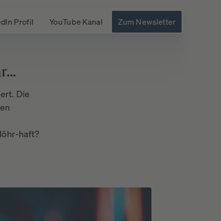
dIn Profil
YouTube Kanal
Zum Newsletter
hr…
ert. Die
len
löhr-haft?