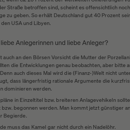
er Straße betroffen sind, scheint es offensichtlich noc
e zu geben. So erhält Deutschland gut 40 Prozent sei
 den USA und Libyen.
 liebe Anlegerinnen und liebe Anleger?
st auch an den Börsen Vorsicht die Mutter der Porzellan
llten die Entwicklungen genau beobachten, aber bitte 
Denn auch dieses Mal wird die (Finanz-)Welt nicht unte
gt, dass längerfristig rationale Argumente die kurzfris
n dominieren werden.
läne in Einzeltitel bzw. breiteren Anlagevehikeln sollt
t bzw. begonnen werden. Man kommt jetzt günstiger an
r Begierde.
e muss das Kamel gar nicht durch ein Nadelöhr.