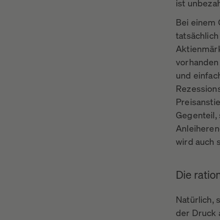
ist unbezah
Bei einem 
tatsächlic
Aktienmärk
vorhanden s
und einfac
Rezession
Preisanstie
Gegenteil,
Anleiheren
wird auch 
Die rati
Natürlich,
der Druck 