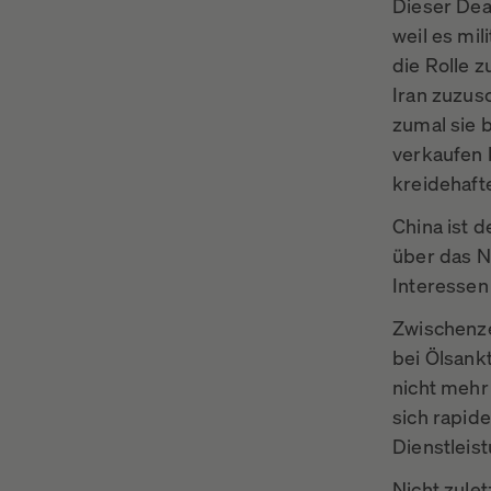
Dieser Dea
weil es mi
die Rolle 
Iran zuzus
zumal sie 
verkaufen 
kreidehaft
China ist d
über das N
Interessen
Zwischenze
bei Ölsank
nicht mehr 
sich rapid
Dienstleist
Nicht zule