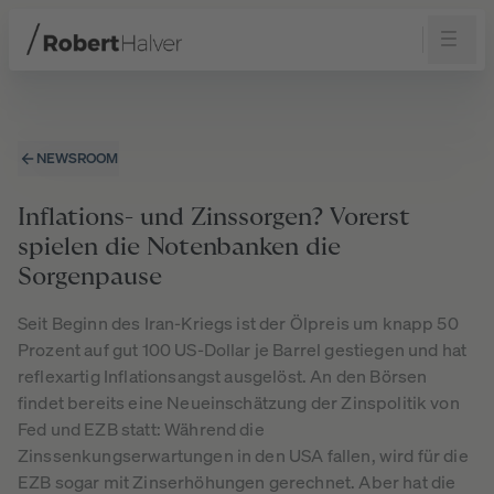
Navigation
Inhalt
Fußzeile
NEWSROOM
Inflations- und Zinssorgen? Vorerst
spielen die Notenbanken die
Sorgenpause
Seit Beginn des Iran-Kriegs ist der Ölpreis um knapp 50
Prozent auf gut 100 US-Dollar je Barrel gestiegen und hat
reflexartig Inflationsangst ausgelöst. An den Börsen
findet bereits eine Neueinschätzung der Zinspolitik von
Fed und EZB statt: Während die
Zinssenkungserwartungen in den USA fallen, wird für die
EZB sogar mit Zinserhöhungen gerechnet. Aber hat die