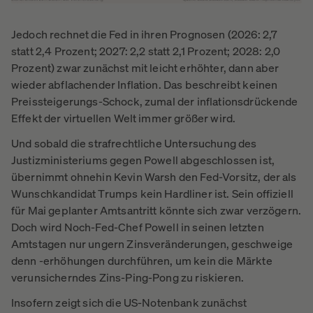
Jedoch rechnet die Fed in ihren Prognosen (2026: 2,7
statt 2,4 Prozent; 2027: 2,2 statt 2,1 Prozent; 2028: 2,0
Prozent) zwar zunächst mit leicht erhöhter, dann aber
wieder abflachender Inflation. Das beschreibt keinen
Preissteigerungs-Schock, zumal der inflationsdrückende
Effekt der virtuellen Welt immer größer wird.
Und sobald die strafrechtliche Untersuchung des
Justizministeriums gegen Powell abgeschlossen ist,
übernimmt ohnehin Kevin Warsh den Fed-Vorsitz, der als
Wunschkandidat Trumps kein Hardliner ist. Sein offiziell
für Mai geplanter Amtsantritt könnte sich zwar verzögern.
Doch wird Noch-Fed-Chef Powell in seinen letzten
Amtstagen nur ungern Zinsveränderungen, geschweige
denn -erhöhungen durchführen, um kein die Märkte
verunsicherndes Zins-Ping-Pong zu riskieren.
Insofern zeigt sich die US-Notenbank zunächst