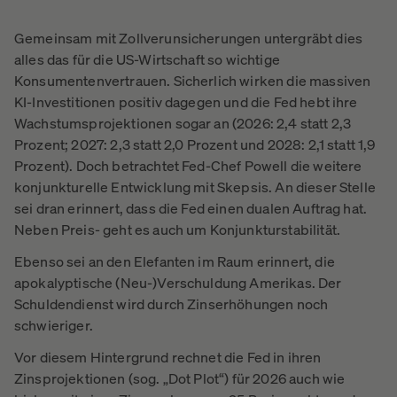
Gemeinsam mit Zollverunsicherungen untergräbt dies
alles das für die US-Wirtschaft so wichtige
Konsumentenvertrauen. Sicherlich wirken die massiven
KI-Investitionen positiv dagegen und die Fed hebt ihre
Wachstumsprojektionen sogar an (2026: 2,4 statt 2,3
Prozent; 2027: 2,3 statt 2,0 Prozent und 2028: 2,1 statt 1,9
Prozent). Doch betrachtet Fed-Chef Powell die weitere
konjunkturelle Entwicklung mit Skepsis. An dieser Stelle
sei dran erinnert, dass die Fed einen dualen Auftrag hat.
Neben Preis- geht es auch um Konjunkturstabilität.
Ebenso sei an den Elefanten im Raum erinnert, die
apokalyptische (Neu-)Verschuldung Amerikas. Der
Schuldendienst wird durch Zinserhöhungen noch
schwieriger.
Vor diesem Hintergrund rechnet die Fed in ihren
Zinsprojektionen (sog. „Dot Plot“) für 2026 auch wie