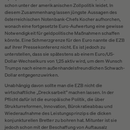
schon unter der amerikanischen Zollpolitik leidet. In
diesem Zusammenhang lassen jüngste Aussagen des
österreichischen Notenbank-Chefs Kocher aufhorchen,
wonach eine fortgesetzte Euro-Aufwertung eine gewisse
Notwendigkeit für geldpolitische Maßnahmen schaffen
könnte. Eine Schmerzgrenze für den Euro nannte die EZB
auf ihrer Pressekonferenz nicht. Es ist jedoch zu
unterstellen, dass sie spätestens ab einem Euro/US-
Dollar-Wechselkurs von 1,25 aktiv wird, um dem Wunsch
Trumps nach einem außenhandelsfreundlichen Schwach-
Dollar entgegenzuwirken.
Unabhängig davon sollte man die EZB nicht die
wirtschaftliche „Drecksarbeit“ machen lassen. In der
Pflicht dafür ist die europäische Politik, die über
Strukturreformen, Innovation, Bürokratieabbau und
Wiederaufnahme des Leistungsprinzips die dicken
konjunkturellen Bretter zu bohren hat. Mitunter ist sie
jedoch schon mit der Beschaffung von Auftausalz