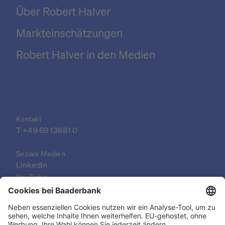
Über Robert Halver
Markteinschätzungen
Robert Halver in den Medien
Kontakt
T +49 69 13881 0
Soziale Medien
LinkedIn
YouTube