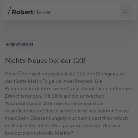
Navigation
Inhalt
Fußzeile
NEWSROOM
Nichts Neues bei der EZB
Ohne Überraschung belässt die EZB den Einlagenzins
das fünfte Mal in Folge bei zwei Prozent. Die
Rahmendaten liefern keine Dringlichkeit für unmittelbare
Erleichterungen. Mit Blick auf die schwachen
Wachstumsaussichten der Eurozone und die
desinflationären Effekte auch seitens des starken Euros
muss beim Zinssenkungszyklus zumindest theoretisch
noch nicht das letzte Wort gesprochen sein. Und was
bewegt ansonsten die Märkte?