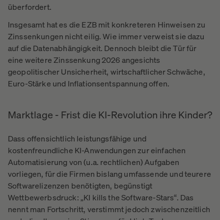
überfordert.
Insgesamt hat es die EZB mit konkreteren Hinweisen zu
Zinssenkungen nicht eilig. Wie immer verweist sie dazu
auf die Datenabhängigkeit. Dennoch bleibt die Tür für
eine weitere Zinssenkung 2026 angesichts
geopolitischer Unsicherheit, wirtschaftlicher Schwäche,
Euro-Stärke und Inflationsentspannung offen.
Marktlage - Frist die KI-Revolution ihre Kinder?
Dass offensichtlich leistungsfähige und
kostenfreundliche KI-Anwendungen zur einfachen
Automatisierung von (u.a. rechtlichen) Aufgaben
vorliegen, für die Firmen bislang umfassende und teurere
Softwarelizenzen benötigten, begünstigt
Wettbewerbsdruck: „KI kills the Software-Stars“. Das
nennt man Fortschritt, verstimmt jedoch zwischenzeitlich