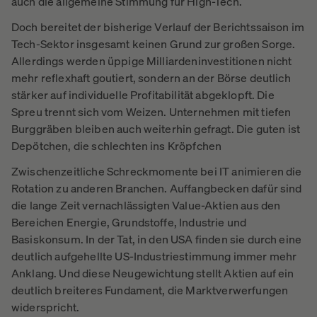
auch die allgemeine Stimmung für High-Tech.
Doch bereitet der bisherige Verlauf der Berichtssaison im
Tech-Sektor insgesamt keinen Grund zur großen Sorge.
Allerdings werden üppige Milliardeninvestitionen nicht
mehr reflexhaft goutiert, sondern an der Börse deutlich
stärker auf individuelle Profitabilität abgeklopft. Die
Spreu trennt sich vom Weizen. Unternehmen mit tiefen
Burggräben bleiben auch weiterhin gefragt.
Die guten ist
Depötchen, die schlechten ins Kröpfchen
Zwischenzeitliche Schreckmomente bei IT animieren die
Rotation zu anderen Branchen. Auffangbecken dafür sind
die lange Zeit vernachlässigten Value-Aktien aus den
Bereichen Energie, Grundstoffe, Industrie und
Basiskonsum. In der Tat, in den USA finden sie durch eine
deutlich aufgehellte US-Industriestimmung immer mehr
Anklang. Und diese Neugewichtung stellt Aktien auf ein
deutlich breiteres Fundament, die Marktverwerfungen
widerspricht.